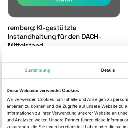
remberg: KI-gestützte
Instandhaltung für den DACH-
Mittelstand
remberg ist eine CMMS-Lösung mit starkem Fokus auf
den deutschsprachigen Mittelstand, insbesondere in
Zustimmung
Details
Produktion und Maschinenbau. Das zentrale
Differenzierungsmerkmal ist der
KI-Copilot für
Dokumentation und Wissensmanagement
, der
Diese Webseite verwendet Cookies
technische Dokumente automatisch auswertet und
Wir verwenden Cookies, um Inhalte und Anzeigen zu personal
Technikern kontextbezogene Informationen bereitstellt.
anbieten zu können und die Zugriffe auf unsere Website zu 
Informationen zu Ihrer Verwendung unserer Website an unse
Die Lösung eignet sich für mittelständische
und Analysen weiter. Unsere Partner führen diese Informati
Fertigungsunternehmen, die Wert auf KI-gestützte
zusammen, die Sie ihnen bereitgestellt haben oder die sie 