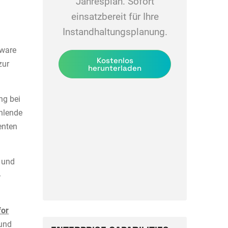
Jahresplan. Sofort
einsatzbereit für Ihre
Instandhaltungsplanung.
tware
Kostenlos
zur
herunterladen
ng bei
hlende
enten
 und
-
for
und