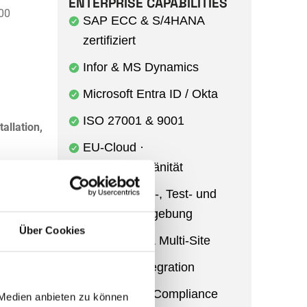
ENTERPRISE CAPABILITIES
000
SAP ECC & S/4HANA
zertifiziert
Infor & MS Dynamics
Microsoft Entra ID / Okta
ISO 27001 & 9001
allation,
EU-Cloud ·
Datensouveränität
Entwicklungs-, Test- und
r oder im
Produktivumgebung
ntation.
Über Cookies
einer
Multi-Entity & Multi-Site
Power BI Integration
Audit Trail & Compliance
 Medien anbieten zu können