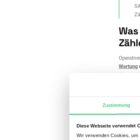
SA
Zä
Was 
Zäh
Operativ
Wartung
Wasserzä
Im Mittel
Netz stat
Zustimmung
Ziel ist 
zuverläs
Diese Webseite verwendet 
Aufga
Wir verwenden Cookies, um I