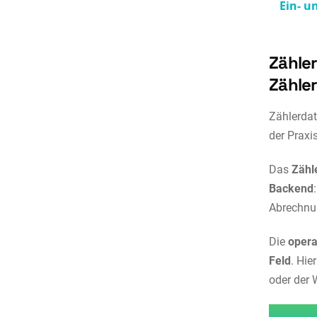
Ein- u
Zähle
Zähle
Zählerdat
der Praxi
Das
Zäh
Backend
Abrechnun
Die
opera
Feld
. Hi
oder der 