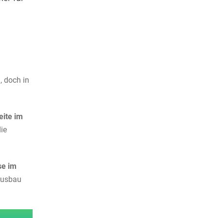
, doch in
eite im
die
se im
 Ausbau