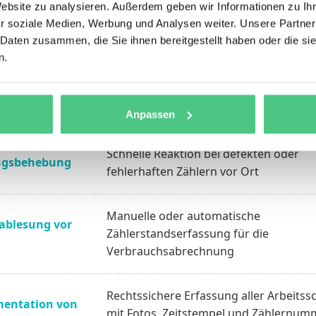
Website zu analysieren. Außerdem geben wir Informationen zu I
r soziale Medien, Werbung und Analysen weiter. Unsere Partner
wechsel bei
Regelmäßiger Austausch von Geräten 
 Daten zusammen, die Sie ihnen bereitgestellt haben oder die s
 der Eichfrist
16 Jahren gemäß gesetzlicher Vorgabe
n.
lation von
Einbau intelligenter Funkzähler im Ra
 Metern
des Smart-Meter-Rollouts
Anpassen
Schnelle Reaktion bei defekten oder
ngsbehebung
fehlerhaften Zählern vor Ort
Manuelle oder automatische
ablesung vor
Zählerstandserfassung für die
Verbrauchsabrechnung
Rechtssichere Erfassung aller Arbeitssc
entation von
mit Fotos, Zeitstempel und Zählernum