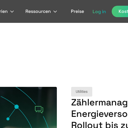
rien
Ressourcen
Preise
Kost
Log in
Utilities
Zählermanag
Energieverso
Rollout bis z