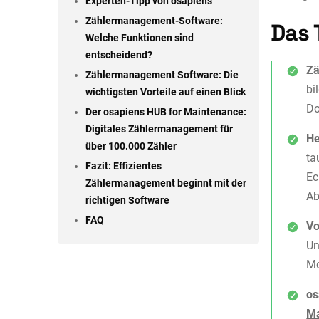
Experten-Tipp von osapiens
Zählermanagement-Software:
Das 
Welche Funktionen sind
entscheidend?
Zä
Zählermanagement Software: Die
bi
wichtigsten Vorteile auf einen Blick
Do
Der osapiens HUB for Maintenance:
Digitales Zählermanagement für
He
über 100.000 Zähler
ta
Fazit: Effizientes
Ec
Zählermanagement beginnt mit der
Ab
richtigen Software
FAQ
Vo
Un
Mo
os
Ma