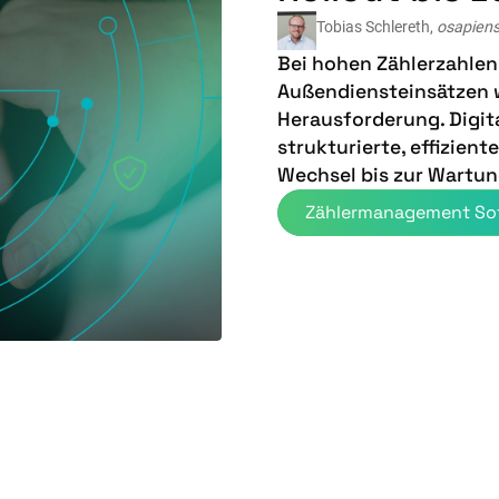
Tobias Schlereth,
osapien
Bei hohen Zählerzahlen
Außendiensteinsätzen w
Herausforderung. Digit
strukturierte, effizien
Wechsel bis zur Wartun
Zählermanagement So