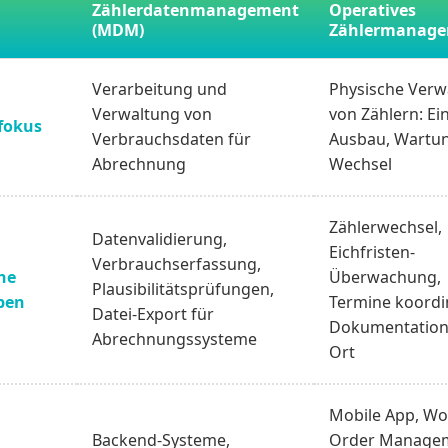
Zählerdatenmanagement
Operatives
(MDM)
Zählermanag
Verarbeitung und
Physische Verw
Verwaltung von
von Zählern: Ei
fokus
Verbrauchsdaten für
Ausbau, Wartu
Abrechnung
Wechsel
Zählerwechsel,
Datenvalidierung,
Eichfristen-
Verbrauchserfassung,
he
Überwachung,
Plausibilitätsprüfungen,
ben
Termine koordi
Datei-Export für
Dokumentation
Abrechnungssysteme
Ort
Mobile App, Wo
Backend-Systeme,
Order Manage