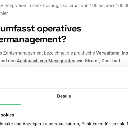
P-Integration in einer Lösung, skalierbar von 100 bis über 100.
hler.
umfasst operatives
lermanagement?
es Zählermanagement bezeichnet die praktische
Verwaltung, Inst
und den
Austausch von Messgeräten
wie Strom-, Gas- und
hlern im Feld
.
punkt stehen
alle Prozesse, die direkt vor Ort beim Verbrauche
tfinden
, von der Terminplanung über den Einbau bis zur Dokume
Details
die Einhaltung gesetzlicher Anforderungen und die Sicherstellung 
sigen Erfassung von Verbrauchsdaten.
Cookies
be
Beschreibung
nhalte und Anzeigen zu personalisieren, Funktionen für soziale