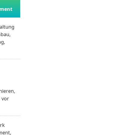
ement
altung
nbau,
ng,
nieren,
 vor
rk
ment,