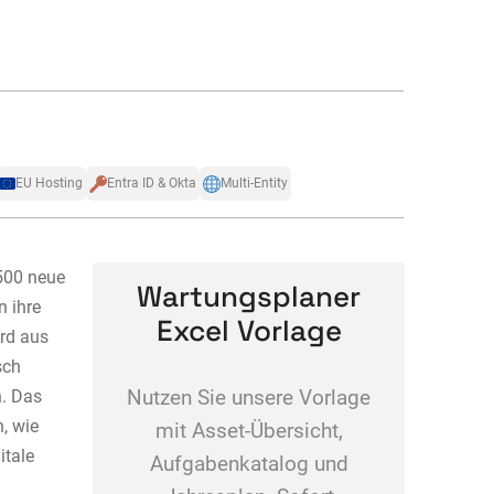
EU Hosting
Entra ID & Okta
Multi-Entity
.500 neue
Wartungsplaner
n ihre
Excel Vorlage
ird aus
sch
n. Das
Nutzen Sie unsere Vorlage
, wie
mit Asset-Übersicht,
itale
Aufgabenkatalog und