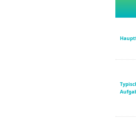
Haupt
Typisc
Aufga