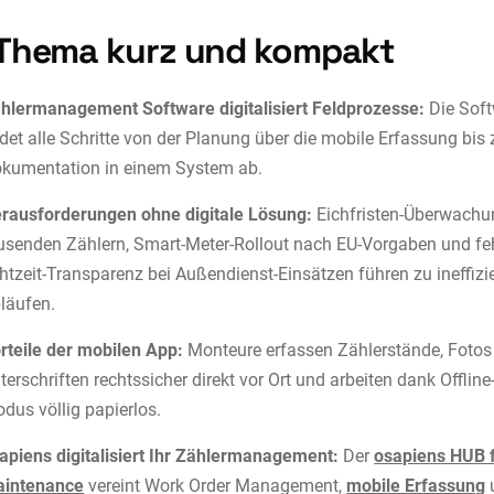
Thema kurz und kompakt
hlermanagement Software digitalisiert Feldprozesse:
Die Sof
ldet alle Schritte von der Planung über die mobile Erfassung bis 
kumentation in einem System ab.
rausforderungen ohne digitale Lösung:
Eichfristen-Überwachu
usenden Zählern, Smart-Meter-Rollout nach EU-Vorgaben und fe
htzeit-Transparenz bei Außendienst-Einsätzen führen zu ineffizi
läufen.
rteile der mobilen App:
Monteure erfassen Zählerstände, Fotos
terschriften rechtssicher direkt vor Ort und arbeiten dank Offline
dus völlig papierlos.
apiens digitalisiert Ihr Zählermanagement:
Der
osapiens HUB 
intenance
vereint Work Order Management,
mobile Erfassung