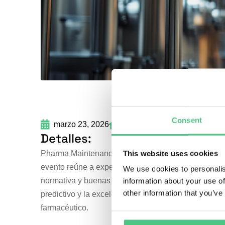
Consent
marzo 23, 2026
Encore Boston Harbor,
Detalles:
This website uses cookies
Pharma Maintenance US 2026 es una feria dedicada al
evento reúne a expertos del sector, proveedores de
We use cookies to personalis
normativa y buenas prácticas que aseguren entornos 
information about your use of
other information that you’ve
predictivo y la excelencia operativa, el evento sirv
farmacéutico.