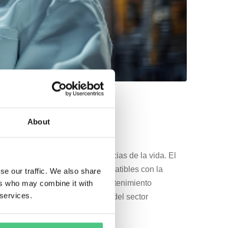
About
ustrias farmacéutica y de ciencias de la vida. El
s innovadoras, soluciones compatibles con la
se our traffic. We also share
que en la digitalización, el mantenimiento
ers who may combine it with
 services.
s y la creación de redes dentro del sector