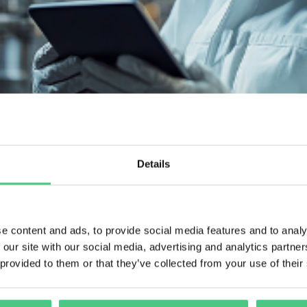
Details
 mantenimiento, la gestión de activos y la fiabilidad en las ind
 soluciones y tomadores de decisiones para explorar tecnología
e content and ads, to provide social media features and to analy
de producción seguros, eficientes y fiables. Con un fuerte enfo
 our site with our social media, advertising and analytics partn
 provided to them or that they’ve collected from your use of their
e como una plataforma clave para el intercambio de conocimiento