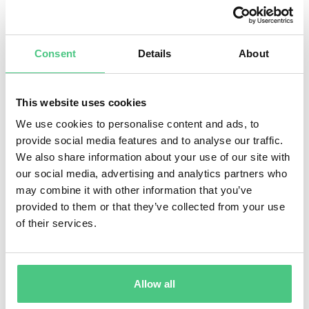
Consent
Details
About
junio 9, 2026
Frankfurt am Main, Crowne Plaza Frankfurt -
Congress Hotel
This website uses cookies
Frankfurt, Congress Hotel
We use cookies to personalise content and ads, to
Detalles:
provide social media features and to analyse our traffic.
El
46.º Foro VDI de Mantenimiento 2026
es una
We also share information about your use of our site with
conferencia técnica consolidada que reúne a expertos
our social media, advertising and analytics partners who
de la industria y la ingeniería para debatir estrategias,
may combine it with other information that you’ve
métodos e innovaciones prácticas en el mantenimiento.
provided to them or that they’ve collected from your use
of their services.
El enfoque principal está en los desarrollos actuales, el
intercambio de experiencias y soluciones orientadas al
futuro para un mantenimiento eficiente y sostenible.
Allow all