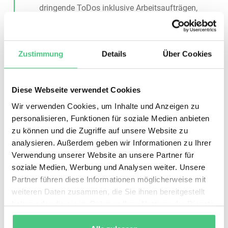
dringende ToDos inklusive Arbeitsaufträgen,
Meldungen, überfälligen Aufgaben und
Meldungen, Ersatzteilen mit niedrigem
Bestand sowie Anlagen.
Zustimmung
Details
Über Cookies
Überfällige Arbeitsaufträge oder Meldungen
direkt aus dem Dashboard öffnen.
Diese Webseite verwendet Cookies
Wir verwenden Cookies, um Inhalte und Anzeigen zu
personalisieren, Funktionen für soziale Medien anbieten
zu können und die Zugriffe auf unsere Website zu
analysieren. Außerdem geben wir Informationen zu Ihrer
Verwendung unserer Website an unsere Partner für
soziale Medien, Werbung und Analysen weiter. Unsere
Partner führen diese Informationen möglicherweise mit
weiteren Daten zusammen, die Sie ihnen bereitgestellt
haben oder die sie im Rahmen Ihrer Nutzung der Dienste
Vereinfachte
gesammelt haben.