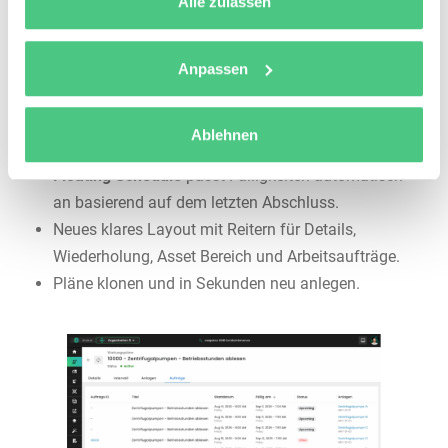
Alle zulassen
Instandhaltungsplanung
Anpassen
Planen, terminieren und zuweisen in nur wenigen Klicks.
Mehrere Anlagen in einem Plan mit
eigenen
Ablehnen
Arbeitsaufträgen pro Asset
.
Floating Schedule
passt Fälligkeiten automatisch
an basierend auf dem letzten Abschluss.
Neues klares Layout mit Reitern für Details,
Wiederholung, Asset Bereich und Arbeitsaufträge.
Pläne klonen und in Sekunden neu anlegen.