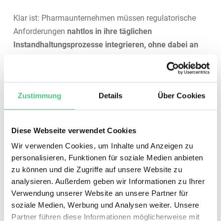
Klar ist: Pharmaunternehmen müssen regulatorische
Anforderungen
nahtlos in ihre täglichen
Instandhaltungsprozesse integrieren, ohne dabei an
Effizienz zu verlieren.
Ein modernes CMMS macht genau das möglich: Es
digitalisiert Dokumentation, vernetzt Systeme und
Zustimmung
Details
Über Cookies
schafft Echtzeit-Zugriff
– sowohl auf dem Shopfloor
als auch im Reinraum.
Diese Webseite verwendet Cookies
Hier sind fünf zentrale Bereiche, in denen Pharma-
Wir verwenden Cookies, um Inhalte und Anzeigen zu
personalisieren, Funktionen für soziale Medien anbieten
Teams mithilfe eines CMMS ihre Instandhaltung
zu können und die Zugriffe auf unsere Website zu
effizienter und gleichzeitig auditfähig gestalten können:
analysieren. Außerdem geben wir Informationen zu Ihrer
Verwendung unserer Website an unsere Partner für
1. Digitale Audit-Trails und
soziale Medien, Werbung und Analysen weiter. Unsere
Dokumentation sicherstellen
Partner führen diese Informationen möglicherweise mit