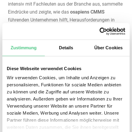
intensiv mit Fachleuten aus der Branche aus, sammelte
Eindrücke und zeigte, wie das
osapiens CMMS
führenden Unternehmen hilft, Herausforderungen in
messbaren Mehrwert zu verwandeln.
Maintenance Bilbao 2025
Zustimmung
Details
Über Cookies
Einblick in den Status quo
der industriellen
Diese Webseite verwendet Cookies
Instandhaltung
Wir verwenden Cookies, um Inhalte und Anzeigen zu
personalisieren, Funktionen für soziale Medien anbieten
zu können und die Zugriffe auf unsere Website zu
analysieren. Außerdem geben wir Informationen zu Ihrer
Verwendung unserer Website an unsere Partner für
soziale Medien, Werbung und Analysen weiter. Unsere
Partner führen diese Informationen möglicherweise mit
weiteren Daten zusammen, die Sie ihnen bereitgestellt