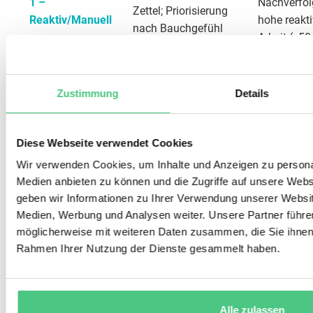
1 –
Nachverfol
Zettel; Priorisierung
Reaktiv/Manuell
hohe reakt
nach Bauchgefühl
Arbeit (>50
Excel-Listen,
Zustimmung
Details
rudimentäres SAP
Priority Infl
2 – Strukturiert-
PM; Disposition
fehlende Mo
manuell
durch
Medienbrü
Diese Webseite verwendet Cookies
Instandhaltungsleiter
Wir verwenden Cookies, um Inhalte und Anzeigen zu personal
Medien anbieten zu können und die Zugriffe auf unsere Web
Datenqualit
geben wir Informationen zu Ihrer Verwendung unserer Websit
Regelbasierte
Anlagenkrit
Medien, Werbung und Analysen weiter. Unsere Partner führe
3 – CMMS-
Priorisierung,
noch nicht
möglicherweise mit weiteren Daten zusammen, die Sie ihnen b
gestützt
Plantafel, mobile
vollständig
Rahmen Ihrer Nutzung der Dienste gesammelt haben.
Auftragsbearbeitung
hinterlegt
KI-unterstützte
Alle zulassen