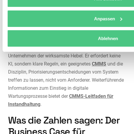
Datenquali
Priorisierung,
4 –
Sensoranb
Predictive-Elemente,
Datengetrieben
als
Anpassen
vollständige
Vorausset
Prozessintegration
Ablehnen
Der Sprung von Stufe 1 auf Stufe 3 ist für die meisten
Unternehmen der wirksamste Hebel. Er erfordert keine
KI, sondern klare Regeln, ein geeignetes
CMMS
und die
Disziplin, Priorisierungsentscheidungen vom System
treffen zu lassen, nicht vom Anforderer. Weiterführende
Informationen zum Einstieg in digitale
Wartungsprozesse bietet der
CMMS-Leitfaden für
Instandhaltung
.
Was die Zahlen sagen: Der
Business Case für