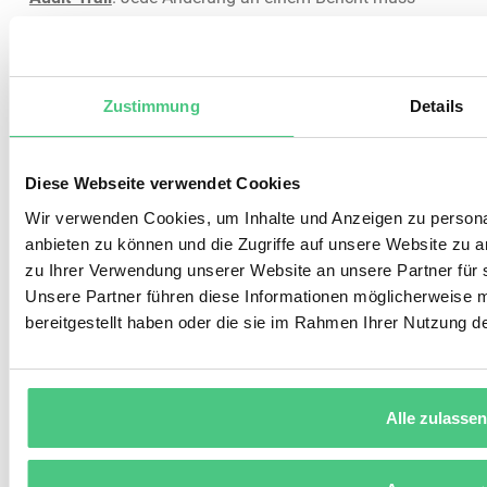
nachvollziehbar sein, Löschungen dürfen nicht möglich
sein. Das sind K.O.-Kriterien bei der Software-Auswahl in
dieser Branche.
Zustimmung
Details
Experten-Tipp von osapiens
Diese Webseite verwendet Cookies
Wir verwenden Cookies, um Inhalte und Anzeigen zu personal
Der häufigste Grund für schlechte automatisch
anbieten zu können und die Zugriffe auf unsere Website zu 
generierte Berichte liegt nicht in der Software,
zu Ihrer Verwendung unserer Website an unsere Partner für 
sondern in der Checklisten-Struktur:
Unsere Partner führen diese Informationen möglicherweise 
Freitextfelder lassen sich nicht automatisch
bereitgestellt haben oder die sie im Rahmen Ihrer Nutzung 
auswerten und erzeugen Berichte, die zwar
vollständig aussehen, aber keine belastbaren
KPIs liefern. Definieren Sie vor der
Alle zulassen
Digitalisierung für jedes Feld explizit, ob es als
Auswahlfeld, Messwert oder Pflichtfoto erfasst