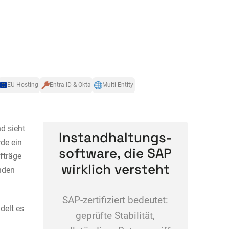
EU Hosting
Entra ID & Okta
Multi-Entity
d sieht
Instandhaltungs-
de ein
software, die SAP
fträge
wirklich versteht
unden
SAP-zertifiziert bedeutet:
delt es
geprüfte Stabilität,