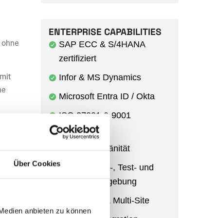
ENTERPRISE CAPABILITIES
, ohne
SAP ECC & S/4HANA
zertifiziert
 mit
Infor & MS Dynamics
ne
Microsoft Entra ID / Okta
ISO 27001 & 9001
EU-Cloud ·
Datensouveränität
Über Cookies
Entwicklungs-, Test- und
Produktivumgebung
o
Multi-Entity & Multi-Site
se Asset
 Medien anbieten zu können