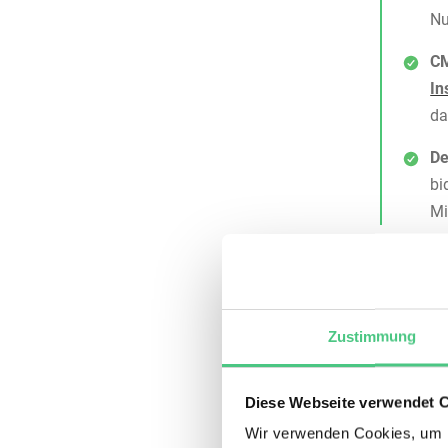
Nu
CM
In
da
De
bi
Mi
Was 
Zustimmung
Inst
SAP PM (
Diese Webseite verwendet 
Arbeitsau
Wir verwenden Cookies, um I