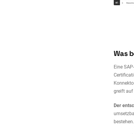
Was b
Eine SAP-
Certifica
Konnektor
greift au
Der ents
umsetzbar
bestehen.