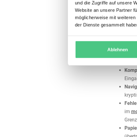
Managem
und die Zugriffe auf unsere 
Lifecycle
Website an unsere Partner fü
möglicherweise mit weiteren
Doch wo 
der Dienste gesammelt habe
Genau dor
wurde für
Ablehnen
an der An
Komp
Einga
Navig
krypt
Fehle
im
mo
Grenz
Papie
übert