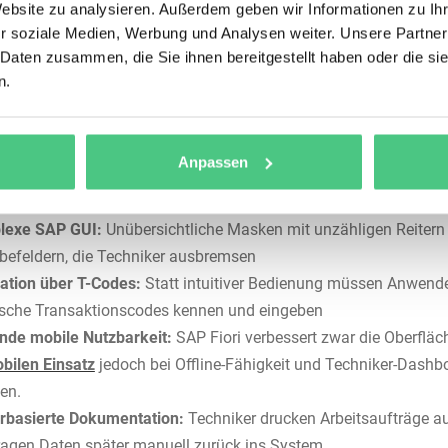
ent
) geht einen Schritt weiter und bildet den erweiterten Rahme
Website zu analysieren. Außerdem geben wir Informationen zu I
-Management, Analytics und strategische Anlagensteuerung.
r soziale Medien, Werbung und Analysen weiter. Unsere Partner
 Daten zusammen, die Sie ihnen bereitgestellt haben oder die s
stößt SAP PM im Alltag an seine Grenzen?
n.
t, wo Techniker tatsächlich damit arbeiten müssen. Die Oberflä
 kaufmännische Anwender konzipiert, nicht für das Instandhal
Anpassen
lage.
Typische Limitierungen aus Technikersicht
:
lexe SAP GUI:
Unübersichtliche Masken mit unzähligen Reitern
befeldern, die Techniker ausbremsen
ation über T-Codes:
Statt intuitiver Bedienung müssen Anwend
ische Transaktionscodes kennen und eingeben
nde mobile Nutzbarkeit:
SAP Fiori verbessert zwar die Oberfläch
bilen Einsatz
jedoch bei Offline-Fähigkeit und Techniker-Dashb
en.
rbasierte Dokumentation:
Techniker drucken Arbeitsaufträge a
ragen Daten später manuell zurück ins System