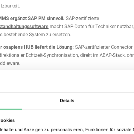
tzbarkeit.
MS ergänzt SAP PM sinnvoll:
SAP-zertifizierte
standhaltungssoftware
macht SAP-Daten für Techniker nutzbar
s bestehende System zu ersetzen.
r osapiens HUB liefert die Lösung:
SAP-zertifizierter Connector
direktionaler Echtzeit-Synchronisation, direkt im ABAP-Stack, oh
ddleware.
ist SAP-zertifizierte
Details
andhaltungssoftware?
Plant Maintenance)
deckt die operative Instandhaltung
ab, als
Cookies
fträge,
Wartungspläne
und Störmeldungen. SAP EAM (
Enterpri
nhalte und Anzeigen zu personalisieren, Funktionen für soziale