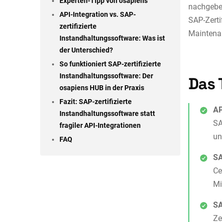
Experten-Tipp von osapiens
nachgebes
API-Integration vs. SAP-
SAP-Zerti
zertifizierte
Maintenan
Instandhaltungssoftware: Was ist
der Unterschied?
So funktioniert SAP-zertifizierte
Instandhaltungssoftware: Der
Das 
osapiens HUB in der Praxis
Fazit: SAP-zertifizierte
AP
Instandhaltungssoftware statt
SA
fragiler API-Integrationen
un
FAQ
SA
Ce
Mi
SA
Ze