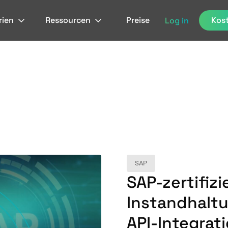
rien
Ressourcen
Preise
Kost
Log in
SAP
SAP-zertifizi
Instandhalt
API-Integrat