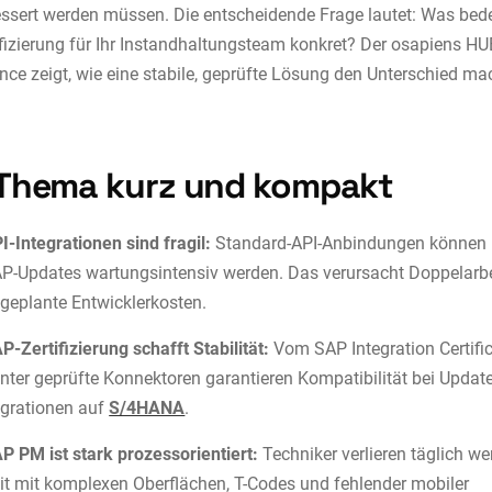
sert werden müssen. Die entscheidende Frage lautet: Was bed
fizierung für Ihr Instandhaltungsteam konkret? Der osapiens HU
ce zeigt, wie eine stabile, geprüfte Lösung den Unterschied ma
Thema kurz und kompakt
I-Integrationen sind fragil:
Standard-API-Anbindungen können 
P-Updates wartungsintensiv werden. Das verursacht Doppelarb
geplante Entwicklerkosten.
P-Zertifizierung schafft Stabilität:
Vom SAP Integration Certifi
nter geprüfte Konnektoren garantieren Kompatibilität bei Updat
grationen auf
S/4HANA
.
P PM ist stark prozessorientiert:
Techniker verlieren täglich we
it mit komplexen Oberflächen, T-Codes und fehlender mobiler