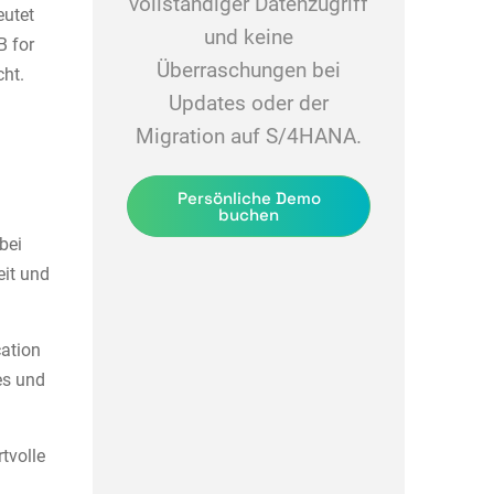
vollständiger Datenzugriff
eutet
und keine
B for
Überraschungen bei
cht.
Updates oder der
Migration auf S/4HANA.
Persönliche Demo
buchen
bei
eit und
cation
es und
rtvolle