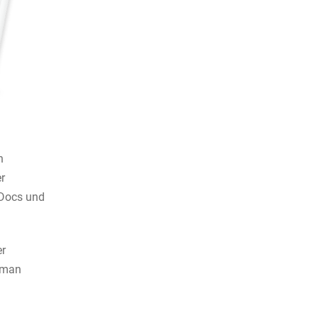
n
r
IDocs und
er
s man