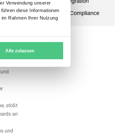
Power BI Integration
n für
hrer Verwendung unserer
 führen diese Informationen
Audit Trail & Compliance
ie im Rahmen Ihrer Nutzung
che
tungsteam
Alle zulassen
 und
er
e, stößt
oards an
us und