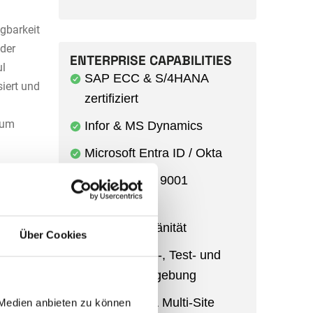
gbarkeit
 der
ENTERPRISE CAPABILITIES
ul
SAP ECC & S/4HANA
siert und
zertifiziert
a
 um
Infor & MS Dynamics
Microsoft Entra ID / Okta
ISO 27001 & 9001
EU-Cloud ·
Datensouveränität
Über Cookies
Entwicklungs-, Test- und
ssung,
Produktivumgebung
rfen
an
Multi-Entity & Multi-Site
 Medien anbieten zu können
t es