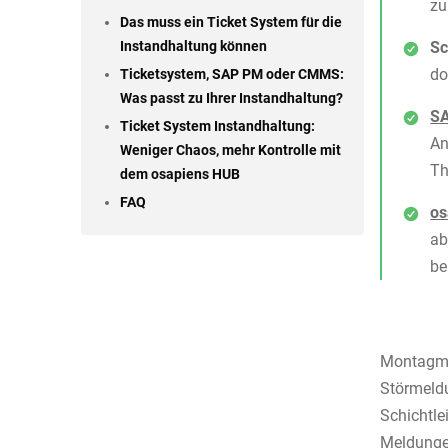
zu
Das muss ein Ticket System für die
Instandhaltung können
Sc
do
Ticketsystem, SAP PM oder CMMS:
Was passt zu Ihrer Instandhaltung?
SA
Ticket System Instandhaltung:
An
Weniger Chaos, mehr Kontrolle mit
Th
dem osapiens HUB
FAQ
os
ab
be
Montagmor
Störmeldu
Schichtle
Meldungen