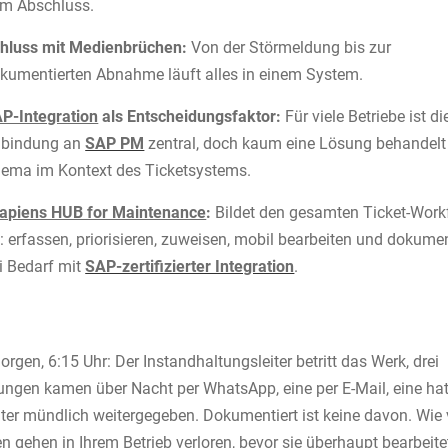
m Abschluss.
hluss mit Medienbrüchen:
Von der Störmeldung bis zur
kumentierten Abnahme läuft alles in einem System.
P-Integration
als Entscheidungsfaktor:
Für viele Betriebe ist di
bindung an
SAP PM
zentral, doch kaum eine Lösung behandelt
ema im Kontext des Ticketsystems.
apiens HUB for Maintenance
:
Bildet den gesamten Ticket-Work
: erfassen, priorisieren, zuweisen, mobil bearbeiten und dokumen
i Bedarf mit
SAP-zertifizierter Integration
.
gen, 6:15 Uhr: Der Instandhaltungsleiter betritt das Werk, drei
ngen kamen über Nacht per WhatsApp, eine per E-Mail, eine hat
iter mündlich weitergegeben. Dokumentiert ist keine davon. Wie 
 gehen in Ihrem Betrieb verloren, bevor sie überhaupt bearbeit