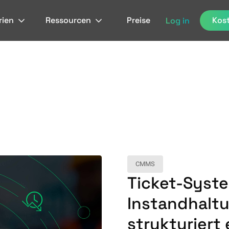
rien
Ressourcen
Preise
Kost
Log in
CMMS
Ticket-Syste
Instandhalt
strukturiert