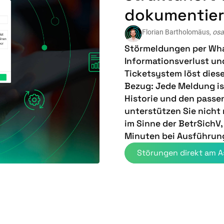
dokumentie
Florian Bartholomäus,
osa
Störmeldungen per Wha
Informationsverlust und 
Ticketsystem löst dies
Bezug: Jede Meldung ist
Historie und den passe
unterstützen Sie nicht
im Sinne der BetrSichV,
Minuten bei Ausführun
Störungen direkt am A