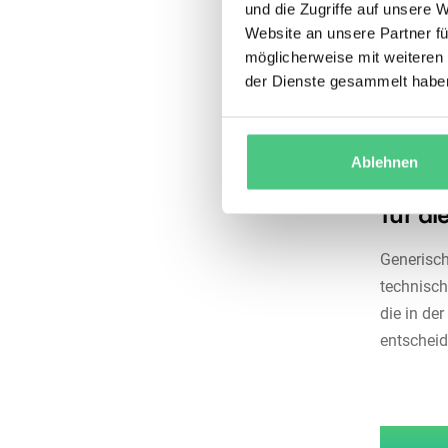
und die Zugriffe auf unsere 
Anlagenve
Website an unsere Partner fü
Maschinen
möglicherweise mit weiteren
der Asset
der Dienste gesammelt habe
verzahnt 
Ersatzte
Ablehnen
Warum 
für di
Generisch
technisc
die in de
entscheid