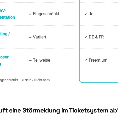
chV-
~ Eingeschränkt
✓ Ja
ntation
ting /
~ Variiert
✓ DE & FR
loser
~ Teilweise
✓ Freemium
g
geschränkt × Nein / Nicht nativ
äuft eine Störmeldung im Ticketsystem ab