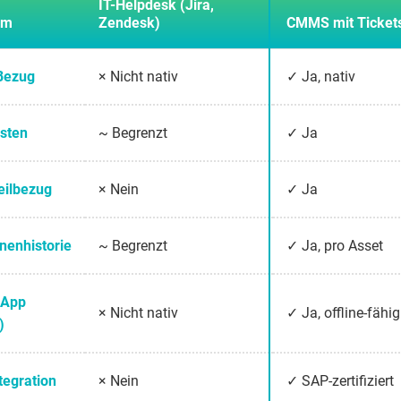
IT-Helpdesk (Jira,
um
Zendesk)
CMMS mit Ticket
Bezug
× Nicht nativ
✓ Ja, nativ
isten
~ Begrenzt
✓ Ja
eilbezug
× Nein
✓ Ja
nenhistorie
~ Begrenzt
✓ Ja, pro Asset
 App
× Nicht nativ
✓ Ja, offline-fähig
)
tegration
× Nein
✓ SAP-zertifiziert