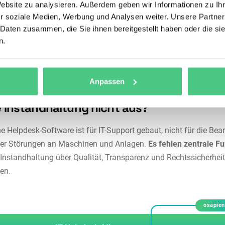
Website zu analysieren. Außerdem geben wir Informationen zu I
rknüpfungen, technische Meldeketten und eine vollständige
r soziale Medien, Werbung und Analysen weiter. Unsere Partner
historie. Auch ITSM- und ESM-Ansätze greifen hier zu kurz, wei
 Daten zusammen, die Sie ihnen bereitgestellt haben oder die s
-Bezug fehlt. Das Ticketsystem ist ein Kernmodul eines CMMS 
n.
sich direkt mit
Asset Management
,
Wartungsplanung
,
ilmanagement
und
mobiler Instandhaltung
.
Anpassen
reicht ein IT-Helpdesk wie Jira oder Zen
e Instandhaltung nicht aus?
e Helpdesk-Software ist für IT-Support gebaut, nicht für die Bea
her Störungen an Maschinen und Anlagen.
Es fehlen zentrale F
r Instandhaltung über Qualität, Transparenz und Rechtssicherhei
en.
osapie