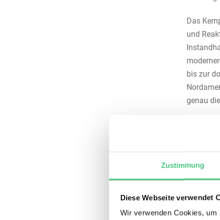
Das Kernp
und Reakt
Instandha
moderne
bis zur d
Nordamer
genau die
Was 
Inst
Zustimmung
Ein Ticke
Diese Webseite verwendet 
Steuerun
Wir verwenden Cookies, um I
technisch