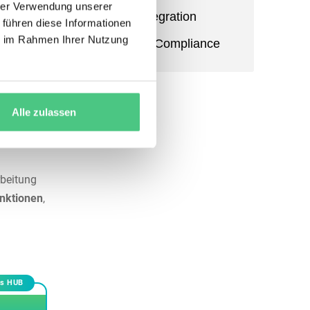
hrer Verwendung unserer
Power BI Integration
 führen diese Informationen
l ihnen
ie im Rahmen Ihrer Nutzung
Audit Trail & Compliance
und
Alle zulassen
desk
rbeitung
unktionen
,
t
ns HUB