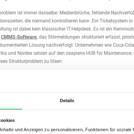
roblem ist immer dasselbe: Medienbrüche, fehlende Nachverfol
ionszeiten, die niemand kontrollieren kann. Ein Ticketsystem in
ltung ist dabei kein klassischer IT-Helpdesk. Es ist ein Kernmod
r
CMMS-Software
, das Störmeldungen strukturiert erfasst, priori
okumentierten Lösung nachverfolgt. Unternehmen wie Coca-Col
ika und Nordex setzen auf den osapiens HUB for Maintenance,
ses Strukturproblem zu lösen.
ist ein Ticket System in der
andhaltung?
Details
t System in der Instandhaltung ist ein
digitales System zur Erfa
Cookies
g und Nachverfolgung von Störmeldungen und Wartungsbeda
nhalte und Anzeigen zu personalisieren, Funktionen für soziale
en Anlagen. Anders als IT-Helpdesks wie Jira oder Zendesk kenn