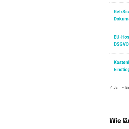
BetrSi
Dokume
EU-Hos
DSGVO
Kosten
Einstie
✓ Ja ~ Ein
Wie l