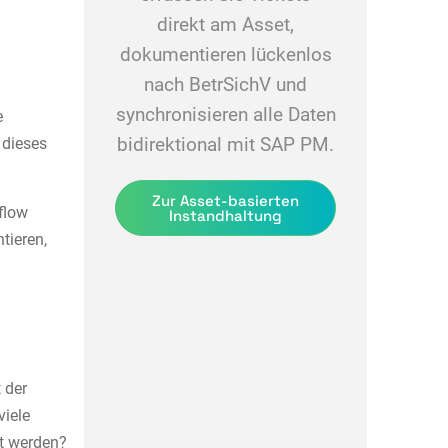
direkt am Asset,
dokumentieren lückenlos
nach BetrSichV und
synchronisieren alle Daten
e
 dieses
bidirektional mit SAP PM.
Zur Asset-basierten
flow
Instandhaltung
tieren,
 der
viele
et werden?