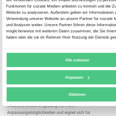
Funktionen für soziale Medien anbieten zu können und die Zu
Deployment-Optionen für
Website zu analysieren. Außerdem geben wir Informationen z
SAP S/4HANA
Verwendung unserer Website an unsere Partner für soziale
und Analysen weiter. Unsere Partner führen diese Informatio
möglicherweise mit weiteren Daten zusammen, die Sie ihnen 
Neben der Wahl des Migrationsansatzes müssen
haben oder die sie im Rahmen Ihrer Nutzung der Dienste g
Unternehmen entscheiden, wo ihr neues S/4HANA-
System betrieben werden soll.
Die SAP S/4HANA
Cloud Public Edition
ist
Alle zulassen
mandantenfähig, hochstandardisiert und innerhalb
weniger Wochen einsatzbereit – ideal für Unternehmen,
Anpassen
die schnell starten und von Best Practices profitieren
möchten.
Ablehnen
Die SAP S/4HANA
Cloud Private Edition
bietet eine
dedizierte Cloud-Umgebung mit mehr
Anpassungsmöglichkeiten und eignet sich für