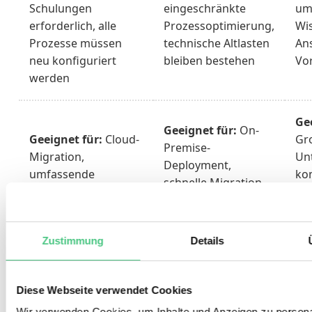
Schulungen
eingeschränkte
um
erforderlich, alle
Prozessoptimierung,
Wi
Prozesse müssen
technische Altlasten
Ans
neu konfiguriert
bleiben bestehen
Vo
werden
Ge
Geeignet für:
On-
Geeignet für:
Cloud-
Gr
Premise-
Migration,
Un
Deployment,
umfassende
ko
schnelle Migration,
Transformation,
La
Unternehmen mit
Unternehmen mit
sch
gut
stark veralteten
Ko
funktionierenden
Zustimmung
Details
Prozessen
me
Prozessen
Sy
Diese Webseite verwendet Cookies
Cloud ERP vs. On Premise:
Wir verwenden Cookies, um Inhalte und Anzeigen zu persona