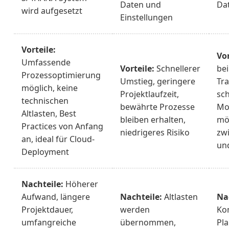
Daten und
Da
wird aufgesetzt
Einstellungen
Vorteile:
Vor
Umfassende
Vorteile:
Schnellerer
bei
Prozessoptimierung
Umstieg, geringere
Tr
möglich, keine
Projektlaufzeit,
sch
technischen
bewährte Prozesse
Mo
Altlasten, Best
bleiben erhalten,
mög
Practices von Anfang
niedrigeres Risiko
zw
an, ideal für Cloud-
und
Deployment
Nachteile:
Höherer
Aufwand, längere
Nachteile:
Altlasten
Na
Projektdauer,
werden
Kom
umfangreiche
übernommen,
Pla