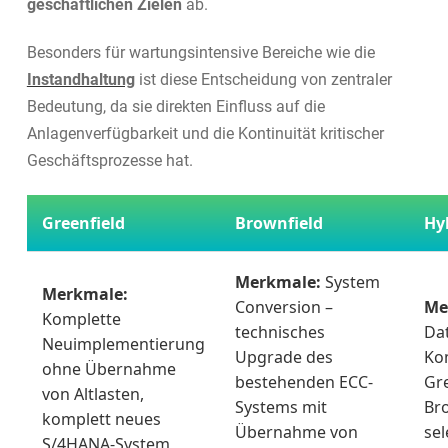
geschäftlichen Zielen
ab.
Besonders für wartungsintensive Bereiche wie die
Instandhaltung
ist diese Entscheidung von zentraler
Bedeutung, da sie direkten Einfluss auf die
Anlagenverfügbarkeit und die Kontinuität kritischer
Geschäftsprozesse hat.
Greenfield
Brownfield
Hy
Merkmale:
System
Merkmale:
Conversion –
Me
Komplette
technisches
Dat
Neuimplementierung
Upgrade des
Ko
ohne Übernahme
bestehenden ECC-
Gr
von Altlasten,
Systems mit
Bro
komplett neues
Übernahme von
sel
S/4HANA-System