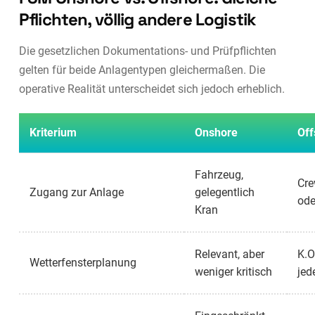
Pflichten, völlig andere Logistik
Die gesetzlichen Dokumentations- und Prüfpflichten
gelten für beide Anlagentypen gleichermaßen. Die
operative Realität unterscheidet sich jedoch erheblich.
Kriterium
Onshore
Off
Fahrzeug,
Cre
Zugang zur Anlage
gelegentlich
ode
Kran
Relevant, aber
K.O
Wetterfensterplanung
weniger kritisch
jed