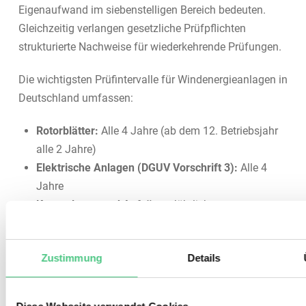
Eigenaufwand im siebenstelligen Bereich bedeuten.
Gleichzeitig verlangen gesetzliche Prüfpflichten
strukturierte Nachweise für wiederkehrende Prüfungen.
Die wichtigsten Prüfintervalle für Windenergieanlagen in
Deutschland umfassen:
Rotorblätter:
Alle 4 Jahre (ab dem 12. Betriebsjahr
alle 2 Jahre)
Elektrische Anlagen (DGUV Vorschrift 3):
Alle 4
Jahre
Krananlagen und Aufzüge:
Jährliche
Sicherheitsprüfung
Feuerlöscher:
Alle 2 Jahre
Zustimmung
Details
Gesamtinspektion der WEA:
In der Regel alle 4
Jahre