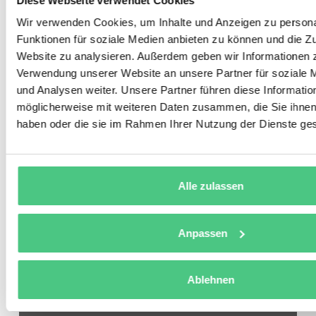
Diese Webseite verwendet Cookies
Eine
digitale Wartungsprotokoll-App
stellt sicher, dass
Wir verwenden Cookies, um Inhalte und Anzeigen zu persona
diese Fristen systemseitig überwacht werden und kein
Funktionen für soziale Medien anbieten zu können und die Zu
Prüftermin unbemerkt verfällt.
Website zu analysieren. Außerdem geben wir Informationen z
Verwendung unserer Website an unsere Partner für soziale
und Analysen weiter. Unsere Partner führen diese Informatio
Field Service Management für
möglicherweise mit weiteren Daten zusammen, die Sie ihnen 
Windturbinen live erleben
haben oder die sie im Rahmen Ihrer Nutzung der Dienste g
Sehen Sie, wie der osapiens HUB
Störmeldungen, Technikerdisposition und
OEM-Garantiedokumentation in einem
Alle zulassen
durchgängigen digitalen Prozess
verbindet. In der Demo zeigen wir Ihnen
Anpassen
konkret, wie Nordex über 11.400 Turbinen
weltweit damit verwaltet.
Ablehnen
Demo vereinbaren