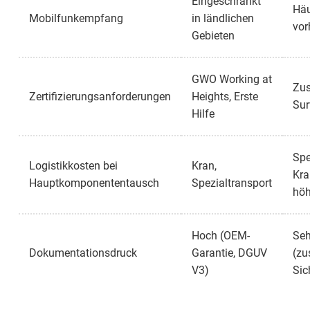
Eingeschränkt
Häu
Mobilfunkempfang
in ländlichen
vor
Gebieten
GWO Working at
Zus
Zertifizierungsanforderungen
Heights, Erste
Sur
Hilfe
Spe
Logistikkosten bei
Kran,
Kra
Hauptkomponententausch
Spezialtransport
höh
Hoch (OEM-
Seh
Dokumentationsdruck
Garantie, DGUV
(zu
V3)
Sic