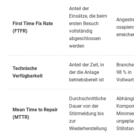
Anteil der
Einsätze, die beim
Angestre
First Time Fix Rate
ersten Besuch
osapien
(FTFR)
vollständig
erreiche
abgeschlossen
werden
Anteil der Zeit, in
Branche
Technische
der die Anlage
98 % in
Verfügbarkeit
betriebsbereit ist
Vollwar
Durchschnittliche
Abhängi
Dauer von der
Kompone
Mean Time to Repair
Störmeldung bis
Minimie
(MTTR)
zur
ungepla
Wiederherstellung
Stillsta