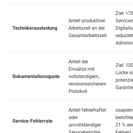
Ziel: >7
Anteil produktiver
Servicez
Technikerauslastung
Arbeitszeit an der
Digitali
Gesamtarbeitszeit
reduzier
Administ
Anteil der
Ziel: 10
Einsätze mit
Lücke is
Dokumentationsquote
vollständigem,
potenzie
revisionssicherem
Garantie
Protokoll
Anteil fehlerhafter
osapien
oder
berichte
Service-Fehlerrate
unvollständiger
21 % wen
Serviceberichte
Fehlern