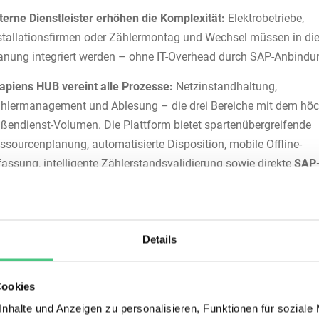
terne Dienstleister erhöhen die Komplexität:
Elektrobetriebe,
stallationsfirmen oder Zählermontag und Wechsel müssen in di
anung integriert werden – ohne IT-Overhead durch SAP-Anbindu
apiens HUB vereint alle Prozesse:
Netzinstandhaltung,
hlermanagement und Ablesung – die drei Bereiche mit dem hö
ßendienst-Volumen. Die Plattform bietet spartenübergreifende
ssourcenplanung, automatisierte Disposition, mobile Offline-
fassung, intelligente Zählerstandsvalidierung sowie direkte
SAP-
S-Integration
.
ist ein Workforce Management
em – und wie profitieren
Details
gieversorger?
Cookies
force Management System (WFM) – oft auch
Field Service Ma
nhalte und Anzeigen zu personalisieren, Funktionen für soziale