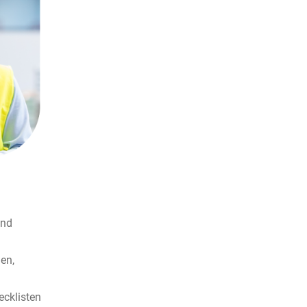
und
en,
ecklisten