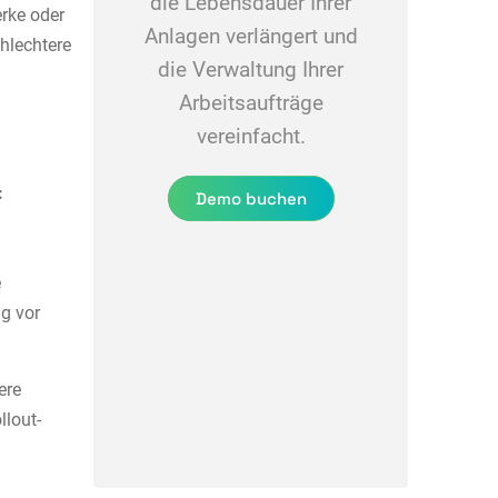
die Lebensdauer Ihrer
rke oder
Anlagen verlängert und
chlechtere
die Verwaltung Ihrer
Arbeitsaufträge
vereinfacht.
:
Demo buchen
e
g vor
ere
llout-