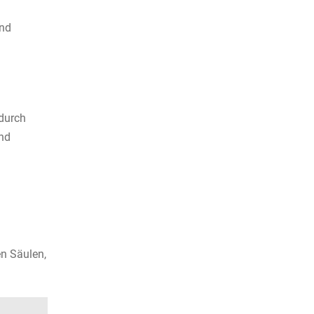
und
 durch
und
en Säulen,