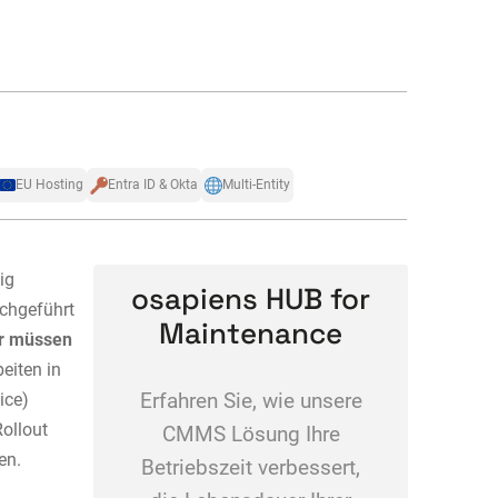
EU Hosting
Entra ID & Okta
Multi-Entity
ig
osapiens HUB for
rchgeführt
Maintenance
er müssen
beiten in
ice)
Erfahren Sie, wie unsere
Rollout
CMMS Lösung Ihre
den.
Betriebszeit verbessert,