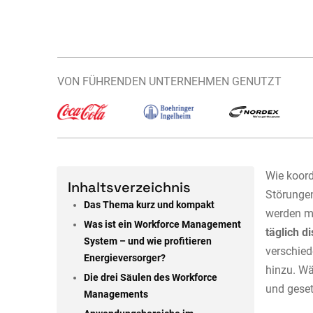
VON FÜHRENDEN UNTERNEHMEN GENUTZT
Wie koord
Inhaltsverzeichnis
Störungen
Das Thema kurz und kompakt
werden m
Was ist ein Workforce Management
täglich d
System – und wie profitieren
verschied
Energieversorger?
hinzu. Wä
Die drei Säulen des Workforce
und geset
Managements