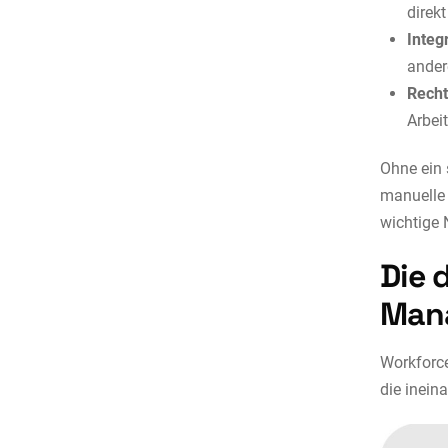
direkt
Integ
ander
Recht
Arbei
Ohne ein 
manuelle 
wichtige 
Die 
Man
Workforc
die inein