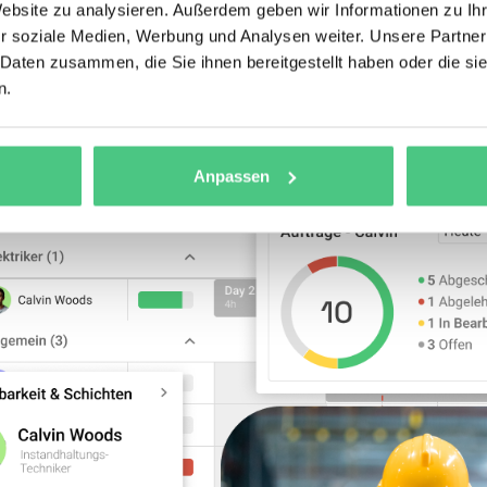
Website zu analysieren. Außerdem geben wir Informationen zu I
 –
koordiniert den Einsatz von Außendienst-Mitarbeitern
. Das 
r soziale Medien, Werbung und Analysen weiter. Unsere Partner
Disposition und mobile Auftragsabwicklung. Für
 Daten zusammen, die Sie ihnen bereitgestellt haben oder die s
ngsunternehmen bedeutet das: Techniker werden basierend auf
n.
tionen, Verfügbarkeit und Standort zugewiesen. Routen werden o
träge digital erfasst.
Anpassen