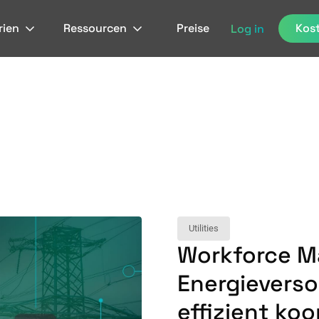
rien
Ressourcen
Preise
Kost
Log in
Utilities
Workforce 
Energieverso
effizient ko