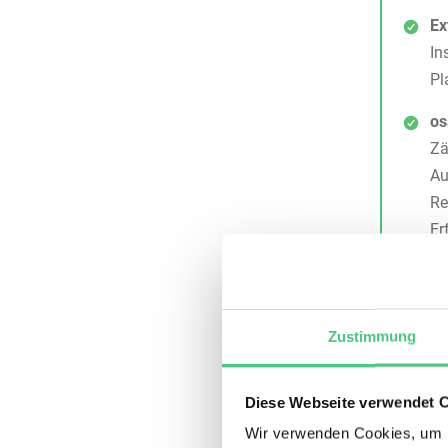
Ex
In
Pl
os
Zä
Au
Re
Er
GI
Was 
Syst
Zustimmung
Ener
Diese Webseite verwendet 
Ein Work
Wir verwenden Cookies, um I