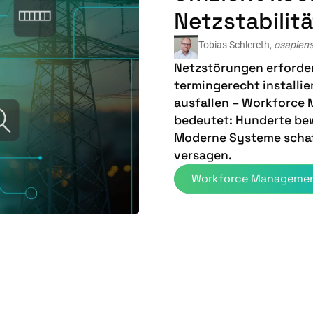
Netzstabilitä
Tobias Schlereth,
osapien
Netzstörungen erforde
termingerecht installi
ausfallen – Workforce
bedeutet: Hunderte bewe
Moderne Systeme schaff
versagen.
Workforce Managemen