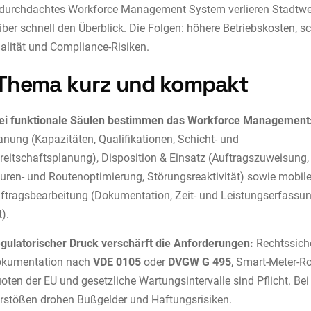
 durchdachtes Workforce Management System verlieren Stadtwe
iber schnell den Überblick. Die Folgen: höhere Betriebskosten, s
alität und Compliance-Risiken.
Thema kurz und kompakt
ei funktionale Säulen bestimmen das Workforce Management
anung (Kapazitäten, Qualifikationen, Schicht- und
reitschaftsplanung), Disposition & Einsatz (Auftragszuweisung,
uren- und Routenoptimierung, Störungsreaktivität) sowie mobil
ftragsbearbeitung (Dokumentation, Zeit- und Leistungserfassun
t).
gulatorischer Druck verschärft die Anforderungen:
Rechtssich
kumentation nach
VDE 0105
oder
DVGW G 495
, Smart-Meter-Ro
oten der EU und gesetzliche Wartungsintervalle sind Pflicht. Bei
rstößen drohen Bußgelder und Haftungsrisiken.