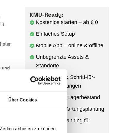
KMU-Ready:
e
Kostenlos starten – ab € 0
ng.
Einfaches Setup
chsten
Mobile App – online & offline
Unbegrenzte Assets &
Standorte
 und
Checklisten & Schritt-für-
Schritt-Anleitungen
Ersatzteile & Lagerbestand
Über Cookies
Präventive Wartungsplanung
QR-Code-Scanning für
nagement
 Medien anbieten zu können
Anlagen