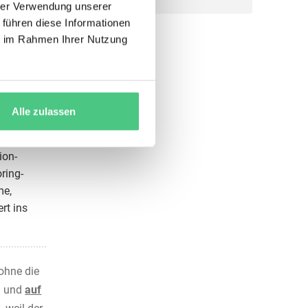
hrer Verwendung unserer
 mit
 führen diese Informationen
t-
ie im Rahmen Ihrer Nutzung
oard
biler
ker-
Alle zulassen
nsorik,
ion-
ring-
me,
ert ins
S
ohne die
n und
auf