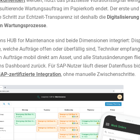
okumentiert
werden, nützt das präziseste Vibrationssignal wenig,
sultierende Wartungsauftrag im Papierkorb endet. Der erste und
e Schritt zur Echtzeit-Transparenz ist deshalb die
Digitalisierung
en Wartungsprozesse
.
ns HUB for Maintenance sind beide Dimensionen integriert: Di
e, welche Aufträge offen oder überfällig sind, Techniker empfan
n Aufträge mobil direkt am Asset, und alle Statusänderungen fli
ins Dashboard zurück. Für SAP-Nutzer läuft dieser Datenfluss bid
AP-zertifizierte Integration
, ohne manuelle Zwischenschritte.