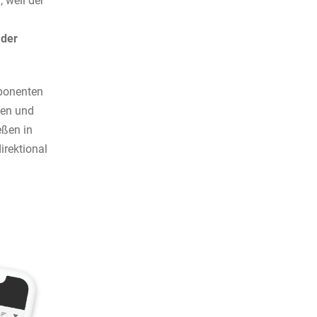
 weil der
 der
sponenten
gen und
eßen in
irektional