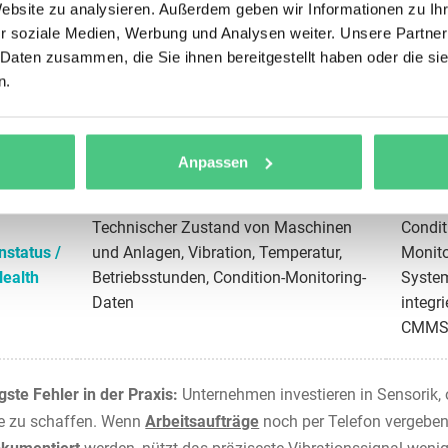
Website zu analysieren. Außerdem geben wir Informationen zu I
CMMS
Status aller Arbeitsaufträge (offen, in
r soziale Medien, Werbung und Analysen weiter. Unsere Partner
Echtzei
Bearbeitung, abgeschlossen,
 Daten zusammen, die Sie ihnen bereitgestellt haben oder die s
iver
Dashb
überfällig), Techniker-Auslastung,
n.
gsstatus
und mo
Fortschritt von Wartungsrundgängen,
Techni
Ersatzteil-Verfügbarkeit
App
Anpassen
IoT-Se
Technischer Zustand von Maschinen
Condit
nstatus /
und Anlagen, Vibration, Temperatur,
Monito
Health
Betriebsstunden, Condition-Monitoring-
Syste
Daten
integri
CMM
gste Fehler in der Praxis:
Unternehmen investieren in Sensorik, 
e zu schaffen. Wenn
Arbeitsaufträge
noch per Telefon vergebe