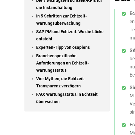
Die 7 wichtigsten Echtzeit-KPIs für
die Instandhaltung
Ec
In 5 Schritten zur Echtzeit-
en
Wartungsüberwachung
Te
SAP PM und Echtzeit: Wo die Lücke
ma
entsteht
Experten-Tipp von osapiens
SA
Branchenspezifische
be
Anforderungen an Echtzeit-
nu
Wartungsstatus
Ec
Vier Mythen, die Echtzeit-
Transparenz verzögern
Si
FAQ: Wartungsstatus in Echtzeit
MT
überwachen
Ve
si
Ec
Ma