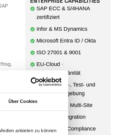
ENTERPRISE CAPABILITIES
 SAP
SAP ECC & S/4HANA
zertifiziert
Infor & MS Dynamics
Microsoft Entra ID / Okta
ISO 27001 & 9001
ftrag,
EU-Cloud ·
ichtbar
Datensouveränität
tbericht.
Entwicklungs-, Test- und
der Praxis
Produktivumgebung
Über Cookies
Multi-Entity & Multi-Site
ches
Power BI Integration
Audit Trail & Compliance
 Medien anbieten zu können