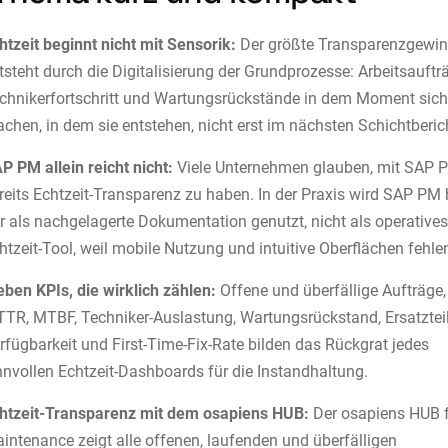
htzeit beginnt nicht mit Sensorik:
Der größte Transparenzgewi
tsteht durch die Digitalisierung der Grundprozesse: Arbeitsauftr
chnikerfortschritt und Wartungsrückstände in dem Moment sich
chen, in dem sie entstehen, nicht erst im nächsten Schichtberic
P PM allein reicht nicht:
Viele Unternehmen glauben, mit SAP 
reits Echtzeit-Transparenz zu haben. In der Praxis wird SAP PM 
r als nachgelagerte Dokumentation genutzt, nicht als operative
htzeit-Tool, weil mobile Nutzung und intuitive Oberflächen fehle
eben KPIs, die wirklich zählen:
Offene und überfällige Aufträge,
TR, MTBF, Techniker-Auslastung, Wartungsrückstand, Ersatzteil
rfügbarkeit und First-Time-Fix-Rate bilden das Rückgrat jedes
nnvollen Echtzeit-Dashboards für die Instandhaltung.
htzeit-Transparenz mit dem osapiens HUB:
Der osapiens HUB 
intenance zeigt alle offenen, laufenden und überfälligen