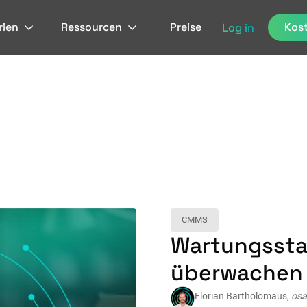
rien
Ressourcen
Preise
Kost
Log in
CMMS
Wartungsstat
überwachen
Florian Bartholomäus,
osa