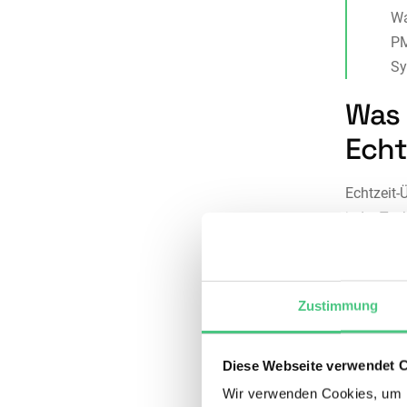
Wa
PM
Sy
Was 
Echt
Echtzeit-
jeder Tec
ist, in d
Sondern j
häufig ve
Zustimmung
Diese Webseite verwendet 
Dimens
Wir verwenden Cookies, um I