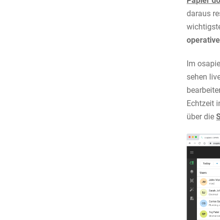
Papier d
daraus re
wichtigst
operativ
Im osapie
sehen liv
bearbeite
Echtzeit 
über die
S