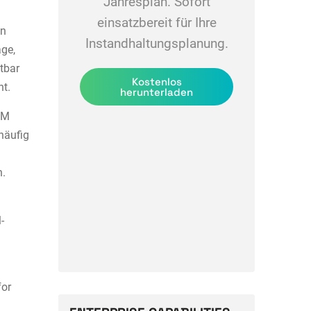
Jahresplan. Sofort
einsatzbereit für Ihre
nn
Instandhaltungsplanung.
äge,
tbar
Kostenlos
ht.
herunterladen
PM
häufig
s
n.
-
for