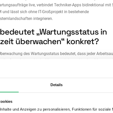
rtungsaufträge live, verbindet Techniker-Apps bidirektional mit
 und lässt sich ohne IT-Großprojekt in bestehende
stemlandschaften integrieren.
bedeutet „Wartungsstatus in
zeit überwachen“ konkret?
Überwachung des Wartungsstatus bedeutet, dass jeder Arbeitsau
hnikerfortschritt und jeder Wartungsrückstand in dem Moment s
em er entsteht. Nicht am nächsten Morgen. Nicht nach dem Schich
etzt. Dabei lassen sich zwei Dimensionen unterscheiden, die in 
rwechselt werden:
Details
Typis
Cookies
ion
Was sie umfasst
Tool
nhalte und Anzeigen zu personalisieren, Funktionen für soziale