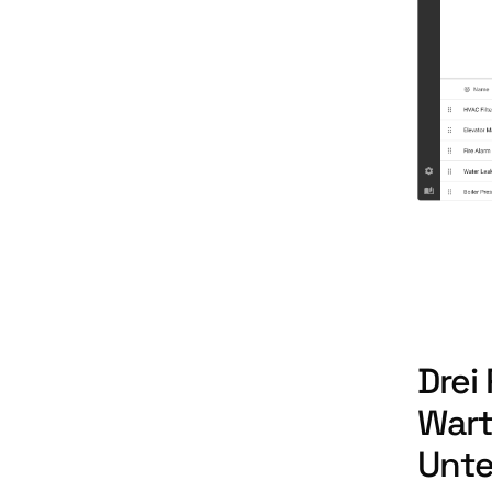
Drei
Wart
Unt