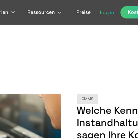
rien
Ressourcen
Preise
Kost
Log in
CMMS
Welche Kennz
Instandhaltu
sagen Ihre K