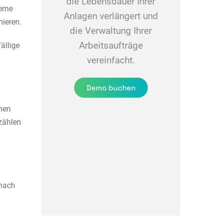
die Lebensdauer Ihrer
leme
Anlagen verlängert und
mieren.
die Verwaltung Ihrer
Arbeitsaufträge
ällige
vereinfacht.
Demo buchen
enen
 zählen
 nach