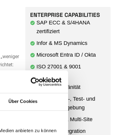
ENTERPRISE CAPABILITIES
SAP ECC & S/4HANA
zertifiziert
Infor & MS Dynamics
Microsoft Entra ID / Okta
 „weniger
ichtet:
ISO 27001 & 9001
, die
EU-Cloud ·
Datensouveränität
Entwicklungs-, Test- und
Über Cookies
Produktivumgebung
Multi-Entity & Multi-Site
 Medien anbieten zu können
Power BI Integration