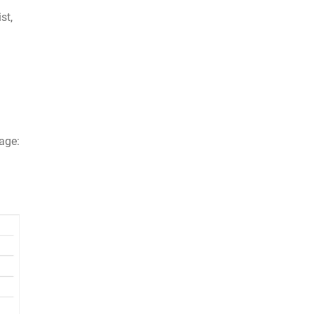
st,
age: