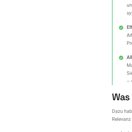
un
sy
Ef
Ar
Pr
Al
Ma
Si
– 
Was 
Dazu habe
Relevanz 