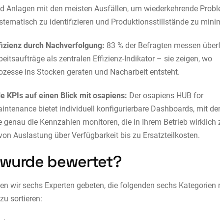
d Anlagen mit den meisten Ausfällen, um wiederkehrende Prob
stematisch zu identifizieren und Produktionsstillstände zu mini
fizienz durch Nachverfolgung:
83 % der Befragten messen überf
beitsaufträge als zentralen Effizienz-Indikator – sie zeigen, wo
ozesse ins Stocken geraten und Nacharbeit entsteht.
le KPIs auf einen Blick mit osapiens:
Der osapiens HUB for
intenance bietet individuell konfigurierbare Dashboards, mit d
e genau die Kennzahlen monitoren, die in Ihrem Betrieb wirklich
von Auslastung über Verfügbarkeit bis zu Ersatzteilkosten.
wurde bewertet?
n wir sechs Experten gebeten, die folgenden sechs Kategorien
zu sortieren: