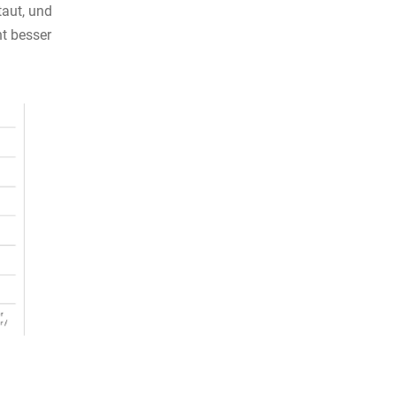
taut, und
nt besser