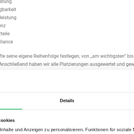
stung
gbarkeit
eistung
enz
teile
liance
fte seine eigene Reihenfolge festlegen, von „am wichtigsten“ bis
 Anschließend haben wir alle Platzierungen ausgewertet und gew
orie, die bei vielen auf Platz 1 stand, erhält mehr Punkte als eine
ter hinten genannt wurde.
Details
Cookies
nhalte und Anzeigen zu personalisieren, Funktionen für soziale