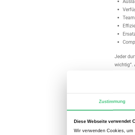
Ausla
Verfü
Teaml
Effizi
Ersatz
Comp
Jeder dur
wichtig“.
Eine Kateg
meist wei
Zustimmung
Diese Webseite verwendet 
Wir verwenden Cookies, um I