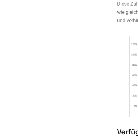
Diese Zah
wie gleic
und verhi
Verfü