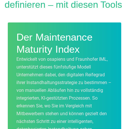
defini
eren
–
mit
diesen
Tools
Der
Maintenance
Maturity Index
Entwickelt von
osapiens
und
Fraunhofer IML,
unterst
ützt
dieses
fünfstufige
Modell
Unternehmen
dabei
,
den
digital
en
Reifegrad
ihrer
Instandhaltungs
strategie
zu
bestimmen
–
von
manuellen
Abläufen
hin
zu
vollständig
integrierte
n
,
K
I
-
gest
ütz
t
e
n
Prozessen
.
So
erkennen
Sie, wo Sie
im
Vergleich
mit
Mit
bewer
bern
stehen
und
können
gezielt
den
näch
sten
Schritt
zu
einer
in
tel
ligenten
,