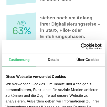
stehen
noch
am Anfang
ih
rer
Di
gitalisierungs
reise
–
in Start
-, Pilot
-
oder
Einführungsphasen
.
verwe
nden
der
zeit
ROI
-
optimier
ende
Tools
w
ie
Zustimmung
Details
Über Cookies
Predictive-
Analysen
oder
in
tegrierte
CMMS-
Plattformen
.
Diese Webseite verwendet Cookies
Wir verwenden Cookies, um Inhalte und Anzeigen zu
personalisieren, Funktionen für soziale Medien anbieten
Vorname
*
zu können und die Zugriffe auf unsere Website zu
analysieren. Außerdem geben wir Informationen zu Ihrer
Verwendung unserer Website an unsere Partner für