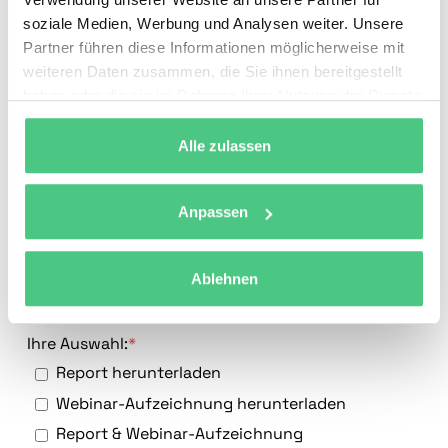
Nachname
*
soziale Medien, Werbung und Analysen weiter. Unsere
Partner führen diese Informationen möglicherweise mit
weiteren Daten zusammen, die Sie ihnen bereitgestellt
Geschäftliche E-Mail-Adresse
*
haben oder die sie im Rahmen Ihrer Nutzung der Dienste
gesammelt haben.
Alle zulassen
Titel/Position
*
Anpassen
Telefonnummer
Ablehnen
Ihre Auswahl:
*
Report herunterladen
Webinar-Aufzeichnung herunterladen
Report & Webinar-Aufzeichnung