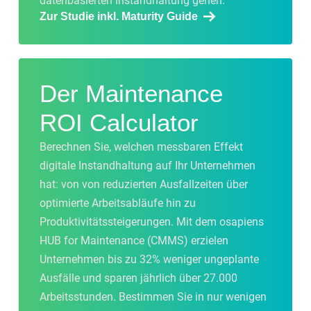
datenbasierten
Instandhaltung
gehen
.
Zur Studie inkl. Maturity Guide
Der
Maintena
nce
ROI Calculator
Berechnen Sie
,
welchen
mess
baren
Effekt
digitale
Instandhaltung
auf
Ihr
Untern
ehmen
hat
:
von
von
reduzierten
Ausfallzeiten
über
optimierte
A
rbeits
a
bläufe
hin
zu
Produktivitätssteigerungen
.
Mit dem
osapiens
HUB
for Maintenance (CMMS)
erzielen
Untern
eh
m
e
n
bi
s
zu
32%
weniger
ungeplante
Ausfälle
und
sparen
jährlich
über
27
.
000
Ar
beits
stunden
.
Bestimmen
Sie
i
n
nur
w
enigen