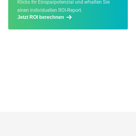
Klicks
Ihr
Einspar
potenzial
und
er
halten
Sie
einen
individuellen
ROI-
Report
.
Jetzt ROI berechnen