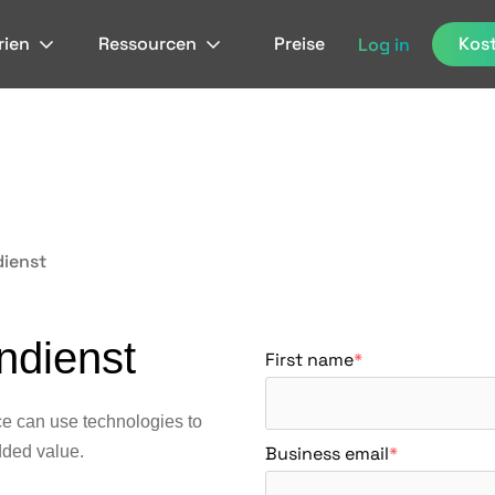
rien
Ressourcen
Preise
Kost
Log in
dienst
ndienst
First name
*
ce can use technologies to
dded value.
Business email
*