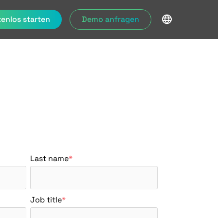
enlos starten
Demo anfragen
Last name
*
Job title
*