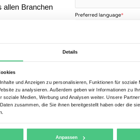
 allen Branchen
Preferred language
*
I agree to receive the conten
newsletters with further cu
Details
and unsubscribe from the new
Details on the processing of your pe
Cookies
nhalte und Anzeigen zu personalisieren, Funktionen für soziale
Website zu analysieren. Außerdem geben wir Informationen zu I
r soziale Medien, Werbung und Analysen weiter. Unsere Partner
 Daten zusammen, die Sie ihnen bereitgestellt haben oder die s
n.
Anpassen