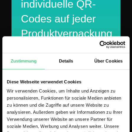
individuelle QR-
Codes auf jeder
Produktverpackung
Schaeffler OneCode nutzt QR-Codes auf
Verpackungen für digitale Services,
Zustimmung
Details
Über Cookies
Produktüberprüfungen und verstärkte
Kundenbindung bei Kfz-Reparaturen.
Diese Webseite verwendet Cookies
Wir verwenden Cookies, um Inhalte und Anzeigen zu
personalisieren, Funktionen für soziale Medien anbieten
Download
zu können und die Zugriffe auf unsere Website zu
(English)
analysieren. Außerdem geben wir Informationen zu Ihrer
Verwendung unserer Website an unsere Partner für
soziale Medien, Werbung und Analysen weiter. Unsere