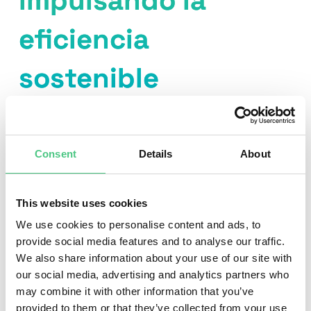
impulsando la
eficiencia
sostenible
Descubra cómo el Grupo Nordex está revolucionando la
energía eólica y alcanzando sus objetivos de
Consent
Details
About
sostenibilidad con la ayuda del osapiens HUB for
maintenance.
This website uses cookies
We use cookies to personalise content and ads, to
provide social media features and to analyse our traffic.
We also share information about your use of our site with
our social media, advertising and analytics partners who
Para ver este vídeo, acepte las cookies de
may combine it with other information that you’ve
marketing.
provided to them or that they’ve collected from your use