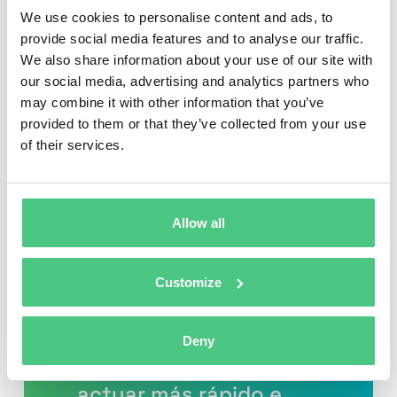
operaciones sean más eficientes, transparentes y
We use cookies to personalise content and ads, to
preparadas para el futuro.
provide social media features and to analyse our traffic.
We also share information about your use of our site with
our social media, advertising and analytics partners who
Planificación
may combine it with other information that you’ve
provided to them or that they’ve collected from your use
centralizada: Gestione
of their services.
todas las actividades de
mantenimiento y activos
en un solo lugar,
Allow all
accesible en cualquier
momento.
Customize
Mejores decisiones: Los
datos en tiempo real
Deny
ayudan a los equipos a
actuar más rápido e