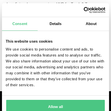
beneficios de usar osapiens HUB for Track & Trace.
Consent
Details
About
Para ver este vídeo, acepte las cookies de
This website uses cookies
marketing.
We use cookies to personalise content and ads, to
provide social media features and to analyse our traffic.
Aceptar cookies
We also share information about your use of our site with
our social media, advertising and analytics partners who
may combine it with other information that you’ve
provided to them or that they’ve collected from your use
of their services.
Allow all