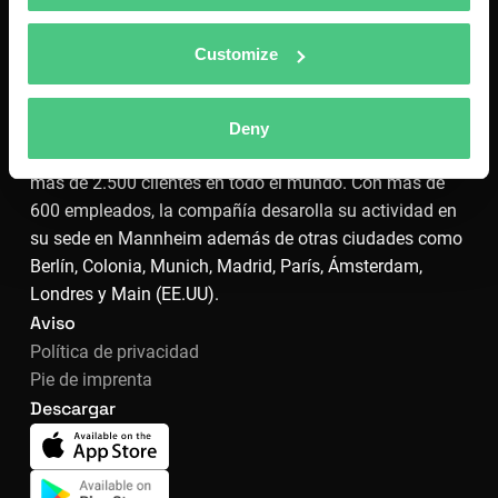
La compañía líder en Europa para procesos de
mantenimiento inteligentes. osapiens desarrolla
Customize
soluciones de software con el objetivo de ayudar a
empresas a aitomatizar sus procesos, aumentanto su
transpariencia y eficiencia.
Deny
Fundada en 2018, osapiens cuenta con la confianza de
más de 2.500 clientes en todo el mundo. Con más de
600 empleados, la compañía desarolla su actividad en
su sede en Mannheim además de otras ciudades como
Berlín, Colonia, Munich, Madrid, París, Ámsterdam,
Londres y Main (EE.UU).
Aviso
Política de privacidad
Pie de imprenta
Descargar