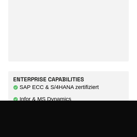
ENTERPRISE CAPABILITIES
SAP ECC & S/4HANA zertifiziert
Infor & MS Dynamics
Microsoft Entra ID / Okta
Kostenlos starten
Demo buchen
ISO 27001 & 9001
EU-Cloud · Datensouveränität