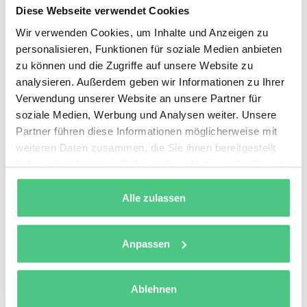
standortspezifische betriebliche, technische und
Diese Webseite verwendet Cookies
regulatorische Anforderungen zu erfüllen.
Wir verwenden Cookies, um Inhalte und Anzeigen zu
personalisieren, Funktionen für soziale Medien anbieten
„Unser Ziel ist es, Wartungsarbeiten in unserem
zu können und die Zugriffe auf unsere Website zu
Produktionsnetzwerk einfacher durchführbar,
analysieren. Außerdem geben wir Informationen zu Ihrer
konsistenter und vollständig nachvollziehbar zu
Verwendung unserer Website an unsere Partner für
machen“, sagt
Dr. Lucia Crespo Campo, Head of IT
soziale Medien, Werbung und Analysen weiter. Unsere
Partner führen diese Informationen möglicherweise mit
Operations & Laboratories – Engineering Operations
weiteren Daten zusammen, die Sie ihnen bereitgestellt
bei Boehringer Ingelheim
. „Mit osapiens erhalten
haben oder die sie im Rahmen Ihrer Nutzung der Dienste
unsere Teams schnellen Zugang zu den richtigen
gesammelt haben.
Informationen und eine intuitive Möglichkeit, ihre Arbeit
Alle zulassen
zu erledigen – ohne die in einem regulierten
Produktionsumfeld erforderlichen Kontrollen zu
Anpassen
beeinträchtigen. Mit dem Produktivstart am Standort in
Spanien haben wir eine starke Grundlage für die
nächsten Standorte geschaffen.“
Ablehnen