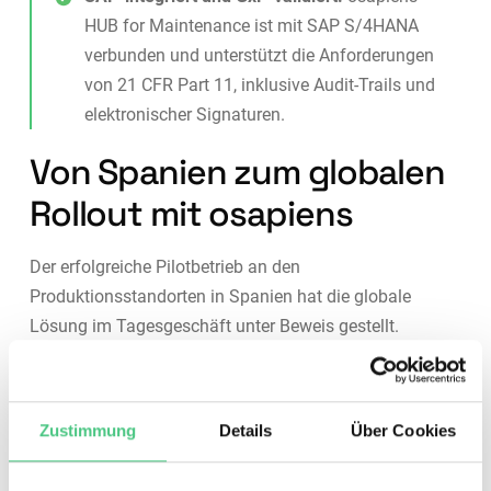
HUB for Maintenance ist mit SAP S/4HANA
verbunden und unterstützt die Anforderungen
von 21 CFR Part 11, inklusive Audit-Trails und
elektronischer Signaturen.
Von Spanien zum globalen
Rollout mit osapiens
Der erfolgreiche Pilotbetrieb an den
Produktionsstandorten in Spanien hat die globale
Lösung im Tagesgeschäft unter Beweis gestellt.
Aufbauend auf diesen Ergebnissen werden Boehringer
Ingelheim und osapiens den osapiens HUB for
Maintenance nun auf
Produktionsstandorte
weltweit
Zustimmung
Details
Über Cookies
ausweiten
. Die Lösung kombiniert standardisierte
Best-
Practice-Wartungsprozesse
mit der Flexibilität,